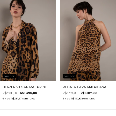
50
%
OFF
50
%
OFF
BLAZER VIES ANIMAL PRINT
REGATA CAVA AMERICANA
R$2.780,00
R$1.390,00
R$2.374,00
R$1.187,00
6
x de
R$231,67
sem juros
6
x de
R$197,83
sem juros